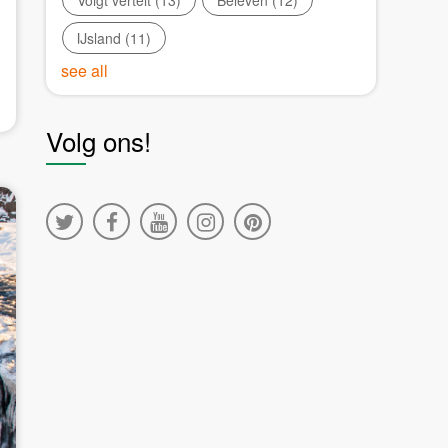
Voigt vertelt
(13)
Beleven
(12)
IJsland
(11)
see all
Volg ons!