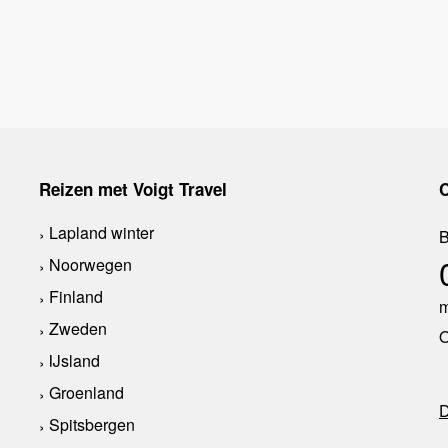
Reizen met Voigt Travel
C
Lapland winter
B
Noorwegen
Finland
m
Zweden
O
IJsland
Groenland
D
Spitsbergen