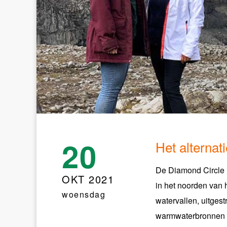
20
Het alternat
De Diamond Circle is
OKT 2021
in het noorden van h
woensdag
watervallen, uitges
warmwaterbronnen e