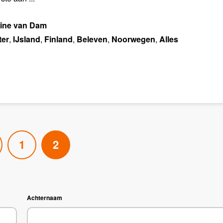
line van Dam
ter
,
IJsland
,
Finland
,
Beleven
,
Noorwegen
,
Alles
1
2
Achternaam