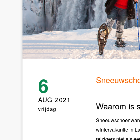
6
Sneeuwscho
AUG 2021
Waarom is 
vrijdag
Sneeuwschoenwandele
wintervakantie in 
reizigers niet als eer