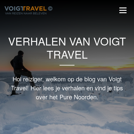
VERHALEN VAN VOIGT
TRAVEL
Hoi reiziger, welkom op de blog van Voigt
Travel! Hier lees je verhalen en vind je tips
over het Pure Noorden.