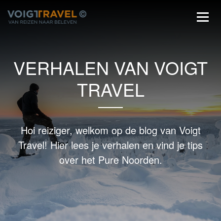
VERHALEN VAN VOIGT
TRAVEL
Hoi reiziger, welkom op de blog van Voigt
Travel! Hier lees je verhalen en vind je tips
over het Pure Noorden.