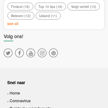
Finland
(16)
Top 10 tips
(16)
Voigt vertelt
(13)
Beleven
(12)
IJsland
(11)
see all
Volg ons!
Snel naar
Home
Coronavirus