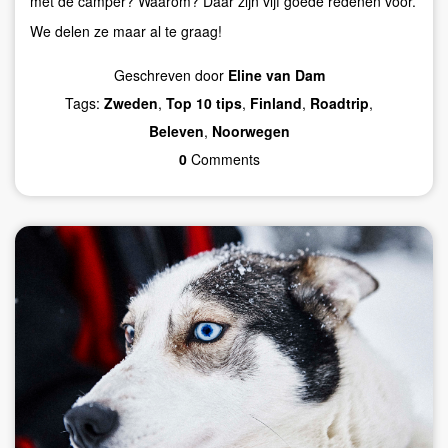
met de camper? Waarom? Daar zijn vijf goede redenen voor.
We delen ze maar al te graag!
Geschreven door
Eline van Dam
Tags:
Zweden
,
Top 10 tips
,
Finland
,
Roadtrip
,
Beleven
,
Noorwegen
0
Comments