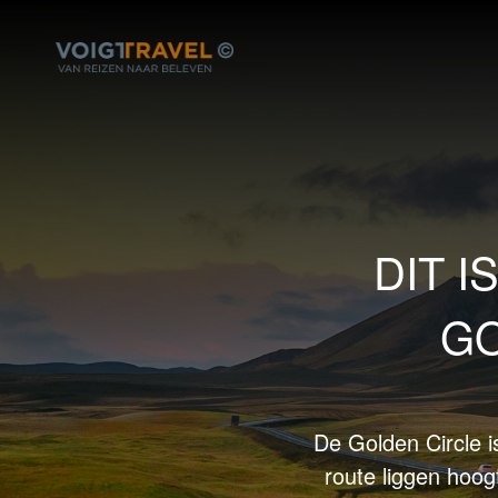
DIT I
GO
De Golden Circle i
route liggen hoo