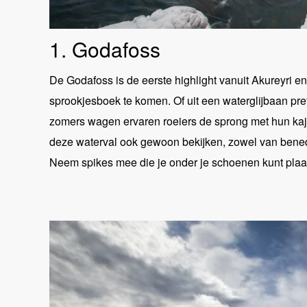
1. Godafoss
De Godafoss is de eerste highlight vanuit Akureyri en i
sprookjesboek te komen. Of uit een waterglijbaan pre
zomers wagen ervaren roeiers de sprong met hun kaja
deze waterval ook gewoon bekijken, zowel van bened
Neem spikes mee die je onder je schoenen kunt pla