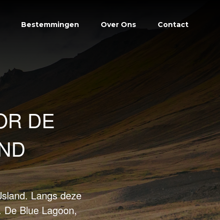
Bestemmingen
Over Ons
Contact
OR DE
AND
IJsland. Langs deze
. De Blue Lagoon,