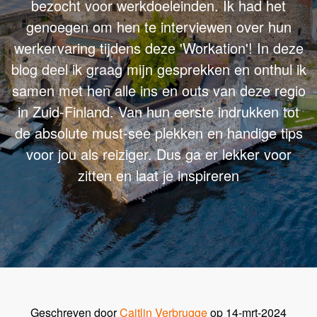
bezocht voor werkdoeleinden. Ik had het
genoegen om hen te interviewen over hun
werkervaring tijdens deze 'Workation'! In deze
blog deel ik graag mijn gesprekken en onthul ik
samen met hen alle ins en outs van deze regio
in Zuid-Finland. Van hun eerste indrukken tot
de absolute must-see plekken en handige tips
voor jou als reiziger. Dus ga er lekker voor
zitten en laat je inspireren
Geschreven door
Caitlin Verbrugge
op 14-mrt-2024