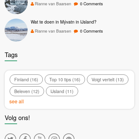
Rianne van Baarsen
0 Comments
Wat te doen in Mývatn in IJsland?
Rianne van Baarsen
0 Comments
Tags
Finland
(16)
Top 10 tips
(16)
Voigt vertelt
(13)
Beleven
(12)
IJsland
(11)
see all
Volg ons!